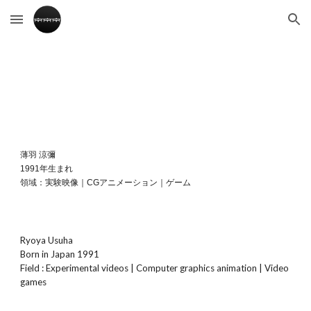
Skip to main content
Skip to navigation
薄羽 涼彌
1991年生まれ
領域：実験映像｜CGアニメーション｜ゲーム
Ryoya Usuha
Born in Japan 1991
Field : Experimental videos | Computer graphics animation | Video
games